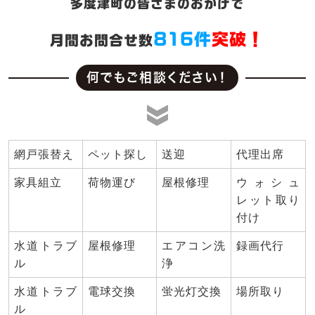
多度津町の皆さまのおかげで
816件
突破！
月間お問合せ数
何でもご相談ください！
網戸張替え
ペット探し
送迎
代理出席
家具組立
荷物運び
屋根修理
ウォシュ
レット取り
付け
水道トラブ
屋根修理
エアコン洗
録画代行
ル
浄
水道トラブ
電球交換
蛍光灯交換
場所取り
ル