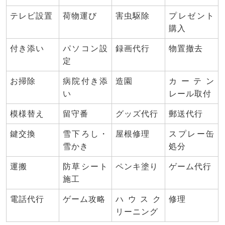
テレビ設置
荷物運び
害虫駆除
プレゼント
購入
付き添い
パソコン設
録画代行
物置撤去
定
お掃除
病院付き添
造園
カーテン
い
レール取付
模様替え
留守番
グッズ代行
郵送代行
鍵交換
雪下ろし・
屋根修理
スプレー缶
雪かき
処分
運搬
防草シート
ペンキ塗り
ゲーム代行
施工
電話代行
ゲーム攻略
ハウスク
修理
リーニング