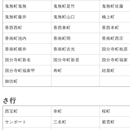
鬼無町鬼無
鬼無町是竹
鬼無町佐藤
鬼無町藤井
鬼無町山口
楠上町
香西西町
香西東町
香西本町
香南町池内
香南町岡
香南町西庄
香南町横井
香南町吉光
国分寺町柏原
国分寺町新名
国分寺町新居
国分寺町福家
国分寺町福家甲
寿町
紺屋町
御坊町
さ行
西宝町
幸町
桜町
サンポート
三名町
紫雲町