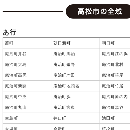
高松市の全域
あ行
茜町
朝日新町
朝日町
庵治町井谷
庵治町馬治
庵治町江の浜
庵治町大島
庵治町鎌野
庵治町北村
庵治町高尻
庵治町才田
庵治町笹尾
庵治町新開
庵治町地頭名
庵治町竹居
庵治町中央
庵治町浜
庵治町原の内
庵治町丸山
庵治町宮東
庵治町湯谷
生島町
井口町
池田町
今里町
今新町
植松町