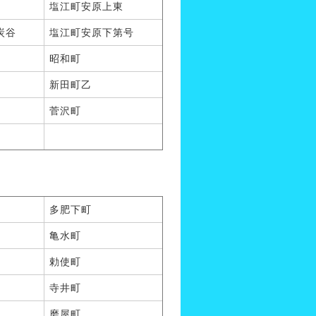
塩江町安原上東
炭谷
塩江町安原下第号
昭和町
新田町乙
菅沢町
多肥下町
亀水町
勅使町
寺井町
磨屋町