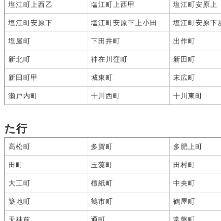
塩江町上西乙
塩江町上西甲
塩江町安原上
塩江町安原下
塩江町安原下上小田
塩江町安原下
塩屋町
下田井町
出作町
新北町
神在川窪町
新田町
新田町甲
城東町
末広町
瀬戸内町
十川西町
十川東町
た行
高松町
多賀町
多肥上町
田町
玉藻町
田村町
大工町
檀紙町
中央町
築地町
鶴市町
鶴屋町
天神前
通町
常磐町