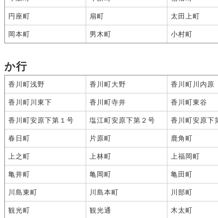
円座町
扇町
太田上町
岡本町
男木町
小村町
か行
香川町浅野
香川町大野
香川町川内原
香川町川東下
香川町寺井
香川町東谷
香川町安原下第１号
塩江町安原下第２号
香川町安原下
春日町
片原町
鹿角町
上之町
上林町
上福岡町
亀井町
亀岡町
亀田町
川島東町
川島本町
川部町
観光町
観光通
木太町